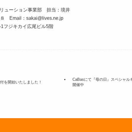
リューション事業部 担当：境井
ail：sakai@lives.ne.jp
-1フジキカイ広尾ビル5階
CaBasにて『母の日』スペシャ
受付を開始いたしました！
開催中